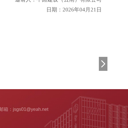
日期：
202
6
年
04
月
21
日
邮箱：jsgs01@yeah.net