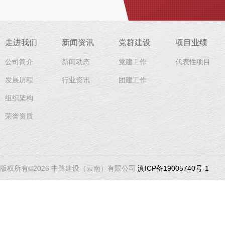
走进我们
新闻资讯
党群建设
项目业绩
公司简介
新闻动态
党建工作
代表性项目
发展历程
行业资讯
团建工作
组织架构
荣誉资质
版权所有©2026 中路建设（云南）有限公司
滇ICP备19005740号-1